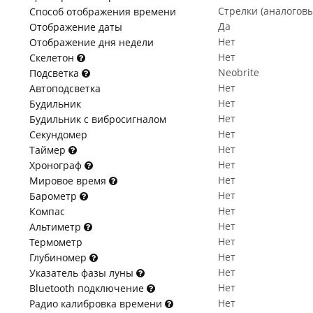
Стрелки (аналогов
Способ отображения времени
Да
Отображение даты
Нет
Отображение дня недели
Нет
Скелетон
Neobrite
Подсветка
Нет
Автоподсветка
Нет
Будильник
Нет
Будильник с вибросигналом
Нет
Секундомер
Нет
Таймер
Нет
Хронограф
Нет
Мировое время
Нет
Барометр
Нет
Компас
Нет
Альтиметр
Нет
Термометр
Нет
Глубиномер
Нет
Указатель фазы луны
Нет
Bluetooth подключение
Нет
Радио калибровка времени