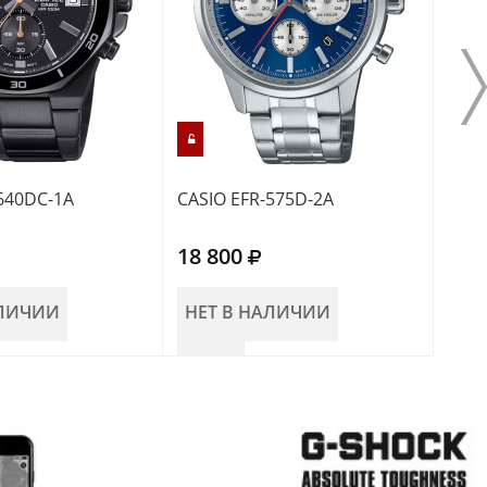
640DC-1A
CASIO EFR-575D-2A
CASI
18 800
18 
АЛИЧИИ
НЕТ В НАЛИЧИИ
В