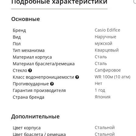
Подробные характеристики
Основные
Casio Edifice
Бренд
Наручные
Вид
мужской
Пол
Кварцевый
Тип механизма
Сталь
Материал корпуса
Сталь
Материал браслета/ремешка
Сапфировое
Стекло
WR 100м (10 атм)
Класс водонепроницаемости
Нет
Противоударные
1 год
Гарантия производителя
Япония
Страна бренда
Дополнительные
Стальной
Цвет корпуса
Стальной
Цвет браслета / ремешка