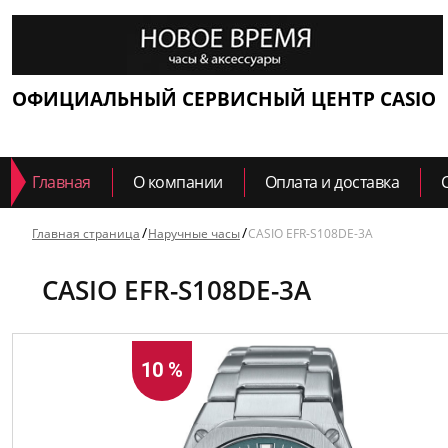
ОФИЦИАЛЬНЫЙ СЕРВИСНЫЙ ЦЕНТР CASIO
Главная
О компании
Оплата и доставка
Главная страница
Наручные часы
CASIO EFR-S108DE-3A
CASIO EFR-S108DE-3A
10 %