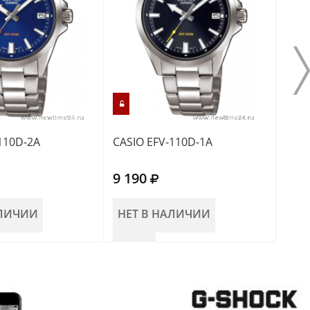
110D-2A
CASIO EFV-110D-1A
CASI
9 190
8 9
АЛИЧИИ
НЕТ В НАЛИЧИИ
НЕ