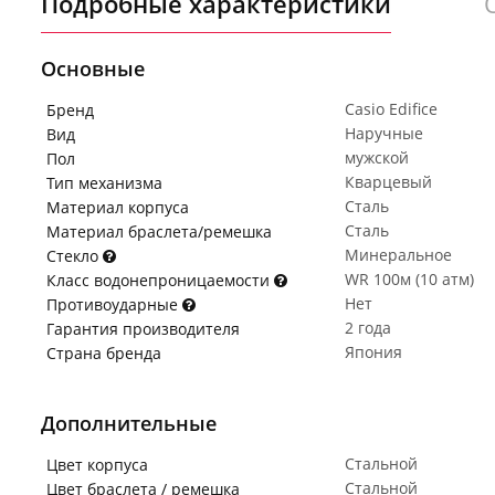
Подробные характеристики
Основные
Casio Edifice
Бренд
Наручные
Вид
мужской
Пол
Кварцевый
Тип механизма
Сталь
Материал корпуса
Сталь
Материал браслета/ремешка
Минеральное
Стекло
WR 100м (10 атм)
Класс водонепроницаемости
Нет
Противоударные
2 года
Гарантия производителя
Япония
Страна бренда
Дополнительные
Стальной
Цвет корпуса
Стальной
Цвет браслета / ремешка