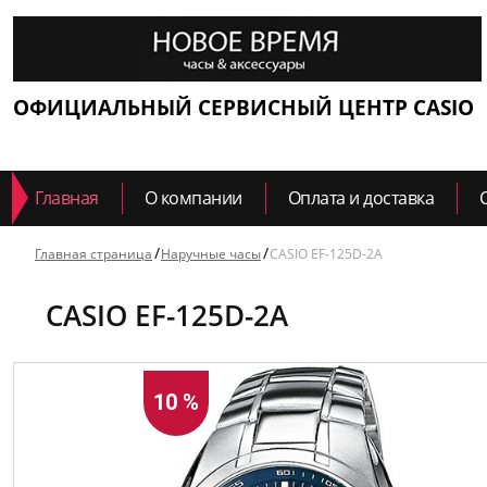
ОФИЦИАЛЬНЫЙ СЕРВИСНЫЙ ЦЕНТР CASIO
Главная
О компании
Оплата и доставка
Главная страница
Наручные часы
CASIO EF-125D-2A
CASIO EF-125D-2A
10 %