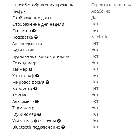
Стрелки (аналогов
Способ отображения времени
Арабские
Цифры
Да
Отображение даты
Нет
Отображение дня недели
Нет
Скелетон
Neobrite
Подсветка
Нет
Автоподсветка
Нет
Будильник
Нет
Будильник с вибросигналом
Нет
Секундомер
Нет
Таймер
Нет
Хронограф
Нет
Мировое время
Нет
Барометр
Нет
Компас
Нет
Альтиметр
Нет
Термометр
Нет
Глубиномер
Нет
Указатель фазы луны
Нет
Bluetooth подключение