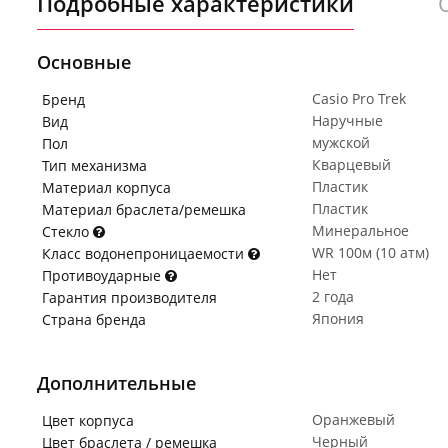
Подробные характеристики
Основные
Casio Pro Trek
Бренд
Наручные
Вид
мужской
Пол
Кварцевый
Тип механизма
Пластик
Материал корпуса
Пластик
Материал браслета/ремешка
Минеральное
Стекло
WR 100м (10 атм)
Класс водонепроницаемости
Нет
Противоударные
2 года
Гарантия производителя
Япония
Страна бренда
Дополнительные
Оранжевый
Цвет корпуса
Черный
Цвет браслета / ремешка