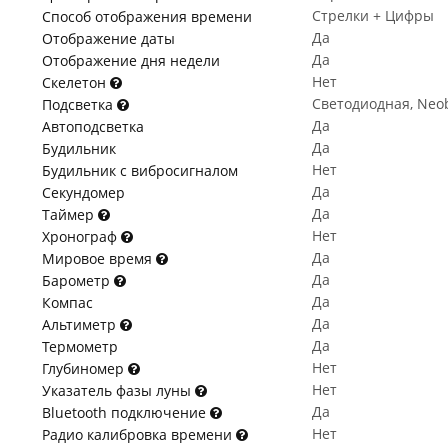
Стрелки + Цифры
Способ отображения времени
Да
Отображение даты
Да
Отображение дня недели
Нет
Скелетон
Светодиодная, Neob
Подсветка
Да
Автоподсветка
Да
Будильник
Нет
Будильник с вибросигналом
Да
Секундомер
Да
Таймер
Нет
Хронограф
Да
Мировое время
Да
Барометр
Да
Компас
Да
Альтиметр
Да
Термометр
Нет
Глубиномер
Нет
Указатель фазы луны
Да
Bluetooth подключение
Нет
Радио калибровка времени