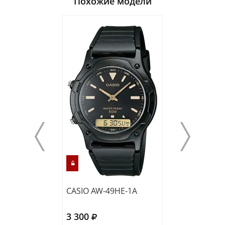
Похожие модели
CASIO AW-49HE-1A
CASIO W-219H-
3 300
3 070