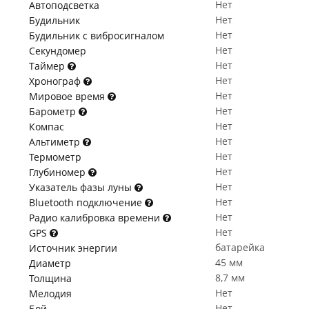
Нет
Автоподсветка
Нет
Будильник
Нет
Будильник с вибросигналом
Нет
Секундомер
Нет
Таймер
Нет
Хронограф
Нет
Мировое время
Нет
Барометр
Нет
Компас
Нет
Альтиметр
Нет
Термометр
Нет
Глубиномер
Нет
Указатель фазы луны
Нет
Bluetooth подключение
Нет
Радио калибровка времени
Нет
GPS
батарейка
Источник энергии
45 мм
Диаметр
8,7 мм
Толщина
Нет
Мелодия
Нет
Бой