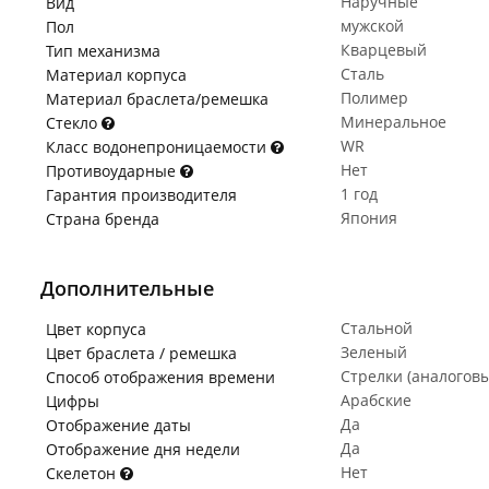
Наручные
Вид
мужской
Пол
Кварцевый
Тип механизма
Сталь
Материал корпуса
Полимер
Материал браслета/ремешка
Минеральное
Стекло
WR
Класс водонепроницаемости
Нет
Противоударные
1 год
Гарантия производителя
Япония
Страна бренда
Дополнительные
Стальной
Цвет корпуса
Зеленый
Цвет браслета / ремешка
Стрелки (аналогов
Способ отображения времени
Арабские
Цифры
Да
Отображение даты
Да
Отображение дня недели
Нет
Скелетон