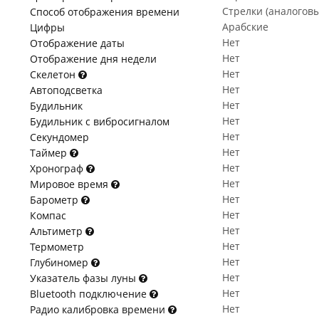
Стрелки (аналогов
Способ отображения времени
Арабские
Цифры
Нет
Отображение даты
Нет
Отображение дня недели
Нет
Скелетон
Нет
Автоподсветка
Нет
Будильник
Нет
Будильник с вибросигналом
Нет
Секундомер
Нет
Таймер
Нет
Хронограф
Нет
Мировое время
Нет
Барометр
Нет
Компас
Нет
Альтиметр
Нет
Термометр
Нет
Глубиномер
Нет
Указатель фазы луны
Нет
Bluetooth подключение
Нет
Радио калибровка времени