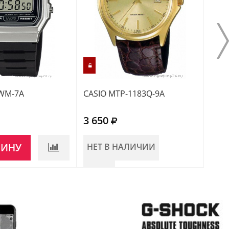
1WM-7A
CASIO MTP-1183Q-9A
CASI
3 650
2 4
ЗИНУ
НЕТ В НАЛИЧИИ
НЕ