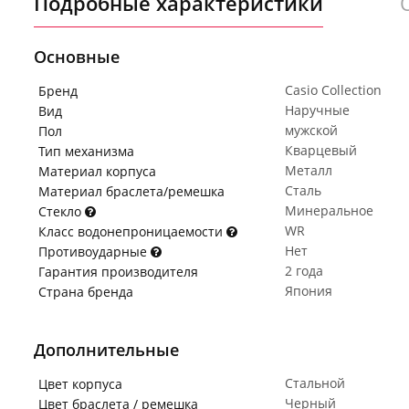
Подробные характеристики
Основные
Casio Collection
Бренд
Наручные
Вид
мужской
Пол
Кварцевый
Тип механизма
Металл
Материал корпуса
Сталь
Материал браслета/ремешка
Минеральное
Стекло
WR
Класс водонепроницаемости
Нет
Противоударные
2 года
Гарантия производителя
Япония
Страна бренда
Дополнительные
Стальной
Цвет корпуса
Черный
Цвет браслета / ремешка