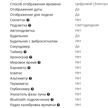
Цифровой (Электр
Способ отображения времени
Да
Отображение даты
Да
Отображение дня недели
Нет
Скелетон
Светодиодная
Подсветка
Нет
Автоподсветка
Да
Будильник
Нет
Будильник с вибросигналом
Да
Секундомер
Нет
Таймер
Нет
Хронограф
Нет
Мировое время
Нет
Барометр
Нет
Компас
Нет
Альтиметр
Нет
Термометр
Нет
Глубиномер
Нет
Указатель фазы луны
Нет
Bluetooth подключение
Нет
Радио калибровка времени