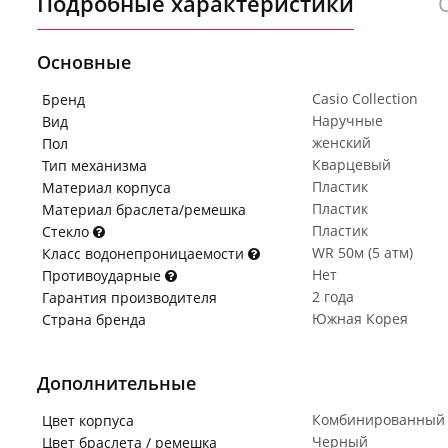
Подробные характеристики
Основные
Casio Collection
Бренд
Наручные
Вид
женский
Пол
Кварцевый
Тип механизма
Пластик
Материал корпуса
Пластик
Материал браслета/ремешка
Пластик
Стекло
WR 50м (5 атм)
Класс водонепроницаемости
Нет
Противоударные
2 года
Гарантия производителя
Южная Корея
Страна бренда
Дополнительные
Комбинированный
Цвет корпуса
Черный
Цвет браслета / ремешка