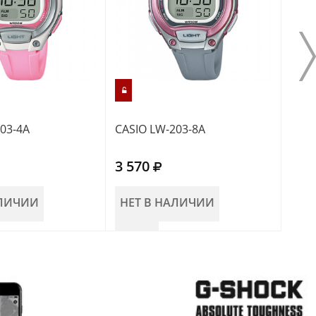
03-4A
CASIO LW-203-8A
CASI
3 570
3 9
АЛИЧИИ
НЕТ В НАЛИЧИИ
В