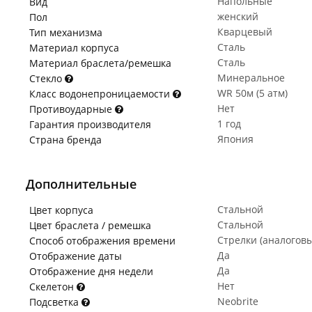
Напольные
Вид
женский
Пол
Кварцевый
Тип механизма
Сталь
Материал корпуса
Сталь
Материал браслета/ремешка
Минеральное
Стекло
WR 50м (5 атм)
Класс водонепроницаемости
Нет
Противоударные
1 год
Гарантия производителя
Япония
Страна бренда
Дополнительные
Стальной
Цвет корпуса
Стальной
Цвет браслета / ремешка
Стрелки (аналогов
Способ отображения времени
Да
Отображение даты
Да
Отображение дня недели
Нет
Скелетон
Neobrite
Подсветка