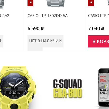
D-4A2
CASIO LTP-1302DD-5A
CASIO LTP-
6 590
7 040
И
НЕТ В НАЛИЧИИ
В КОР