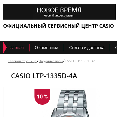
ОФИЦИАЛЬНЫЙ СЕРВИСНЫЙ ЦЕНТР CASIO
Главная
О компании
Оплата и доставка
Главная страница
Наручные часы
CASIO LTP-1335D-4A
CASIO LTP-1335D-4A
10 %