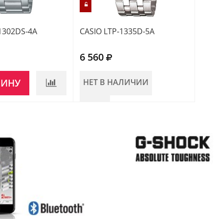
1302DS-4A
CASIO LTP-1335D-5A
CASI
6 560
6 1
ЗИНУ
НЕТ В НАЛИЧИИ
В