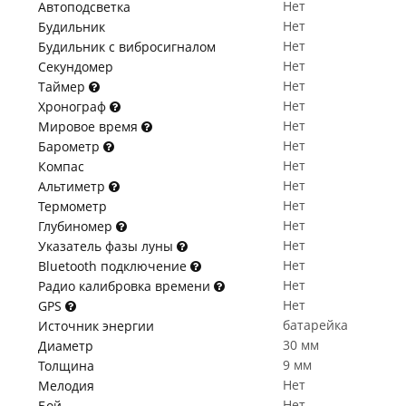
Нет
Автоподсветка
Нет
Будильник
Нет
Будильник с вибросигналом
Нет
Секундомер
Нет
Таймер
Нет
Хронограф
Нет
Мировое время
Нет
Барометр
Нет
Компас
Нет
Альтиметр
Нет
Термометр
Нет
Глубиномер
Нет
Указатель фазы луны
Нет
Bluetooth подключение
Нет
Радио калибровка времени
Нет
GPS
батарейка
Источник энергии
30 мм
Диаметр
9 мм
Толщина
Нет
Мелодия
Нет
Бой