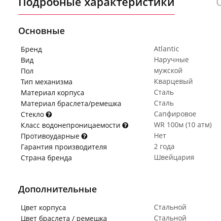
Подробные характеристики
Основные
Atlantic
Бренд
Наручные
Вид
мужской
Пол
Кварцевый
Тип механизма
Сталь
Материал корпуса
Сталь
Материал браслета/ремешка
Сапфировое
Стекло
WR 100м (10 атм)
Класс водонепроницаемости
Нет
Противоударные
2 года
Гарантия производителя
Швейцария
Страна бренда
Дополнительные
Стальной
Цвет корпуса
Стальной
Цвет браслета / ремешка