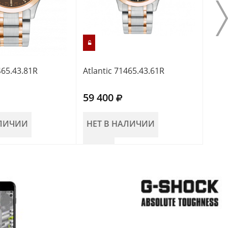
465.43.81R
Atlantic 71465.43.61R
Atla
59 400
54 
АЛИЧИИ
НЕТ В НАЛИЧИИ
НЕ