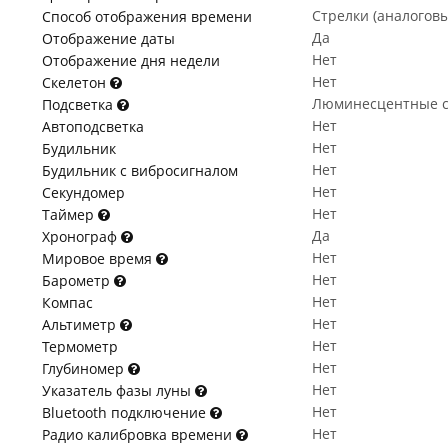
Стрелки (аналогов
Способ отображения времени
Да
Отображение даты
Нет
Отображение дня недели
Нет
Скелетон
Люминесцентные с
Подсветка
Нет
Автоподсветка
Нет
Будильник
Нет
Будильник с вибросигналом
Нет
Секундомер
Нет
Таймер
Да
Хронограф
Нет
Мировое время
Нет
Барометр
Нет
Компас
Нет
Альтиметр
Нет
Термометр
Нет
Глубиномер
Нет
Указатель фазы луны
Нет
Bluetooth подключение
Нет
Радио калибровка времени