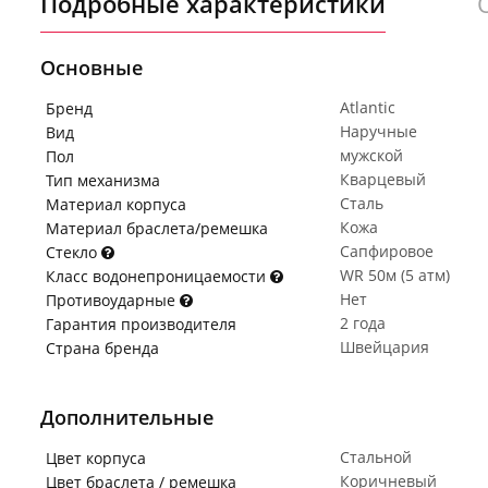
Подробные характеристики
Основные
Atlantic
Бренд
Наручные
Вид
мужской
Пол
Кварцевый
Тип механизма
Сталь
Материал корпуса
Кожа
Материал браслета/ремешка
Сапфировое
Стекло
WR 50м (5 атм)
Класс водонепроницаемости
Нет
Противоударные
2 года
Гарантия производителя
Швейцария
Страна бренда
Дополнительные
Стальной
Цвет корпуса
Коричневый
Цвет браслета / ремешка