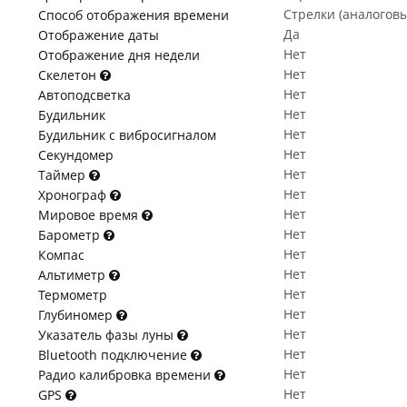
Стрелки (аналогов
Способ отображения времени
Да
Отображение даты
Нет
Отображение дня недели
Нет
Скелетон
Нет
Автоподсветка
Нет
Будильник
Нет
Будильник с вибросигналом
Нет
Секундомер
Нет
Таймер
Нет
Хронограф
Нет
Мировое время
Нет
Барометр
Нет
Компас
Нет
Альтиметр
Нет
Термометр
Нет
Глубиномер
Нет
Указатель фазы луны
Нет
Bluetooth подключение
Нет
Радио калибровка времени
Нет
GPS