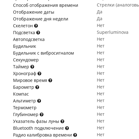
Стрелки (аналогов
Способ отображения времени
Да
Отображение даты
Да
Отображение дня недели
Нет
Скелетон
Superluminova
Подсветка
Нет
Автоподсветка
Нет
Будильник
Нет
Будильник с вибросигналом
Нет
Секундомер
Нет
Таймер
Нет
Хронограф
Нет
Мировое время
Нет
Барометр
Нет
Компас
Нет
Альтиметр
Нет
Термометр
Нет
Глубиномер
Нет
Указатель фазы луны
Нет
Bluetooth подключение
Нет
Радио калибровка времени