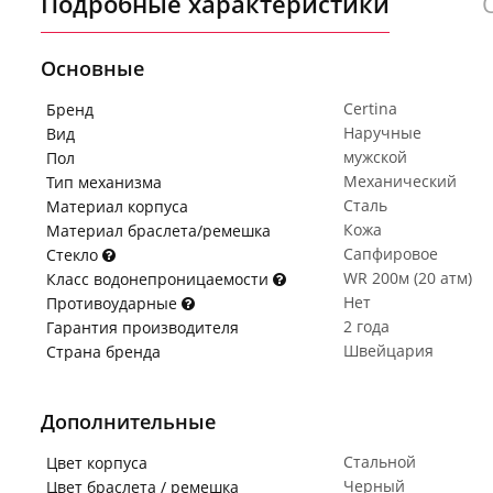
Подробные характеристики
Основные
Certina
Бренд
Наручные
Вид
мужской
Пол
Механический
Тип механизма
Сталь
Материал корпуса
Кожа
Материал браслета/ремешка
Сапфировое
Стекло
WR 200м (20 атм)
Класс водонепроницаемости
Нет
Противоударные
2 года
Гарантия производителя
Швейцария
Страна бренда
Дополнительные
Стальной
Цвет корпуса
Черный
Цвет браслета / ремешка