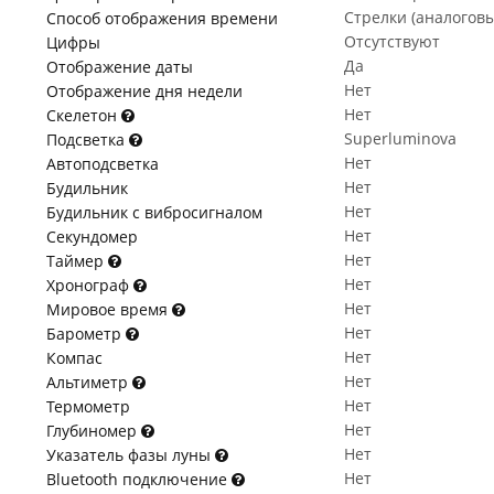
Стрелки (аналогов
Способ отображения времени
Отсутствуют
Цифры
Да
Отображение даты
Нет
Отображение дня недели
Нет
Скелетон
Superluminova
Подсветка
Нет
Автоподсветка
Нет
Будильник
Нет
Будильник с вибросигналом
Нет
Секундомер
Нет
Таймер
Нет
Хронограф
Нет
Мировое время
Нет
Барометр
Нет
Компас
Нет
Альтиметр
Нет
Термометр
Нет
Глубиномер
Нет
Указатель фазы луны
Нет
Bluetooth подключение