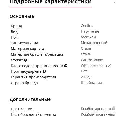
Подробные характеристики
Основные
Certina
Бренд
Наручные
Вид
мужской
Пол
Механический
Тип механизма
Сталь
Материал корпуса
Сталь
Материал браслета/ремешка
Сапфировое
Стекло
WR 200м (20 атм)
Класс водонепроницаемости
Нет
Противоударные
2 года
Гарантия производителя
Швейцария
Страна бренда
Дополнительные
Комбинированный
Цвет корпуса
Комбинированный
Цвет браслета / ремешка