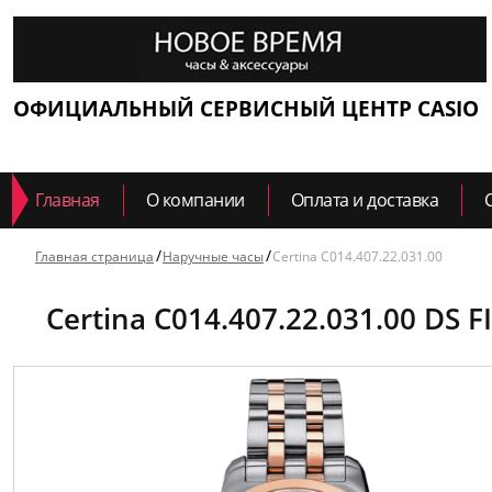
ОФИЦИАЛЬНЫЙ СЕРВИСНЫЙ ЦЕНТР CASIO
Главная
О компании
Оплата и доставка
Главная страница
Наручные часы
Certina C014.407.22.031.00
Certina C014.407.22.031.00 DS F