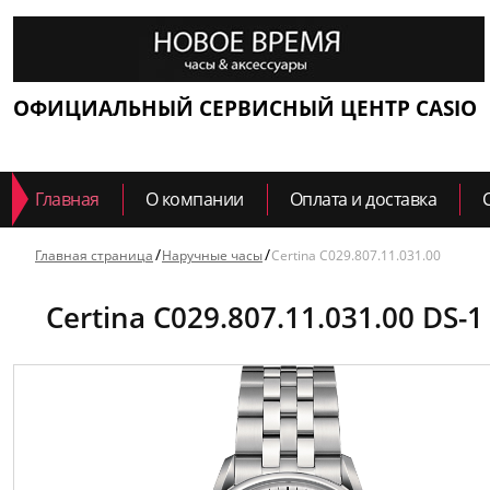
ОФИЦИАЛЬНЫЙ СЕРВИСНЫЙ ЦЕНТР CASIO
Главная
О компании
Оплата и доставка
Главная страница
Наручные часы
Certina C029.807.11.031.00
Certina C029.807.11.031.00 DS-