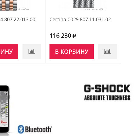
4.807.22.013.00
Certina C029.807.11.031.02
Cert
116 230
116
ЗИНУ
В КОРЗИНУ
НЕ