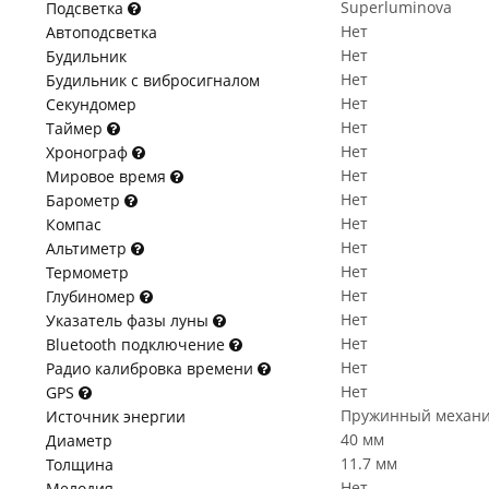
Superluminova
Подсветка
Нет
Автоподсветка
Нет
Будильник
Нет
Будильник с вибросигналом
Нет
Секундомер
Нет
Таймер
Нет
Хронограф
Нет
Мировое время
Нет
Барометр
Нет
Компас
Нет
Альтиметр
Нет
Термометр
Нет
Глубиномер
Нет
Указатель фазы луны
Нет
Bluetooth подключение
Нет
Радио калибровка времени
Нет
GPS
Пружинный механ
Источник энергии
40 мм
Диаметр
11.7 мм
Толщина
Нет
Мелодия