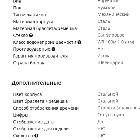
Наручные
Вид
мужской
Пол
Механический
Тип механизма
Сталь
Материал корпуса
Сталь
Материал браслета/ремешка
Сапфировое
Стекло
WR 100м (10 атм)
Класс водонепроницаемости
Нет
Противоударные
2 года
Гарантия производителя
Швейцария
Страна бренда
Дополнительные
Стальной
Цвет корпуса
Стальной
Цвет браслета / ремешка
Стрелки (аналогов
Способ отображения времени
Отсутствуют
Цифры
Да
Отображение даты
Нет
Отображение дня недели
Нет
Скелетон