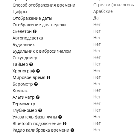
Стрелки (аналогов
Способ отображения времени
Арабские
Цифры
Да
Отображение даты
Нет
Отображение дня недели
Нет
Скелетон
Нет
Автоподсветка
Нет
Будильник
Нет
Будильник с вибросигналом
Нет
Секундомер
Нет
Таймер
Нет
Хронограф
Нет
Мировое время
Нет
Барометр
Нет
Компас
Нет
Альтиметр
Нет
Термометр
Нет
Глубиномер
Нет
Указатель фазы луны
Нет
Bluetooth подключение
Нет
Радио калибровка времени