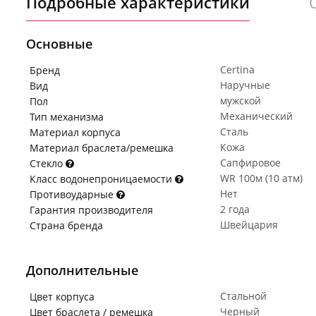
Подробные характеристики
Основные
Certina
Бренд
Наручные
Вид
мужской
Пол
Механический
Тип механизма
Сталь
Материал корпуса
Кожа
Материал браслета/ремешка
Сапфировое
Стекло
WR 100м (10 атм)
Класс водонепроницаемости
Нет
Противоударные
2 года
Гарантия производителя
Швейцария
Страна бренда
Дополнительные
Стальной
Цвет корпуса
Черный
Цвет браслета / ремешка