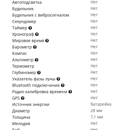
Нет
Автоподсветка
Нет
Будильник
Нет
Будильник с вибросигналом
Нет
Секундомер
Нет
Таймер
Нет
Хронограф
Нет
Мировое время
Нет
Барометр
Нет
Компас
Нет
Альтиметр
Нет
Термометр
Нет
Глубиномер
Нет
Указатель фазы луны
Нет
Bluetooth подключение
Нет
Радио калибровка времени
Нет
GPS
батарейка
Источник энергии
28 мм
Диаметр
7,1 мм
Толщина
Нет
Мелодия
Нет
Бой