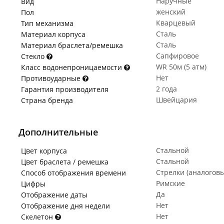
Наручные
Вид
женский
Пол
Кварцевый
Тип механизма
Сталь
Материал корпуса
Сталь
Материал браслета/ремешка
Сапфировое
Стекло
WR 50м (5 атм)
Класс водонепроницаемости
Нет
Противоударные
2 года
Гарантия производителя
Швейцария
Страна бренда
Дополнительные
Стальной
Цвет корпуса
Стальной
Цвет браслета / ремешка
Стрелки (аналогов
Способ отображения времени
Римские
Цифры
Да
Отображение даты
Нет
Отображение дня недели
Нет
Скелетон