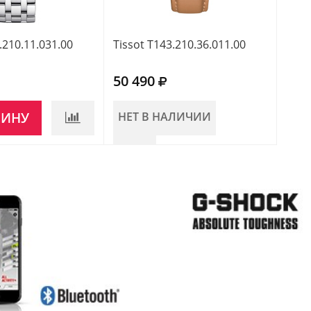
.210.11.031.00
Tissot T143.210.36.011.00
Tiss
50 490
44 
ЗИНУ
НЕТ В НАЛИЧИИ
В