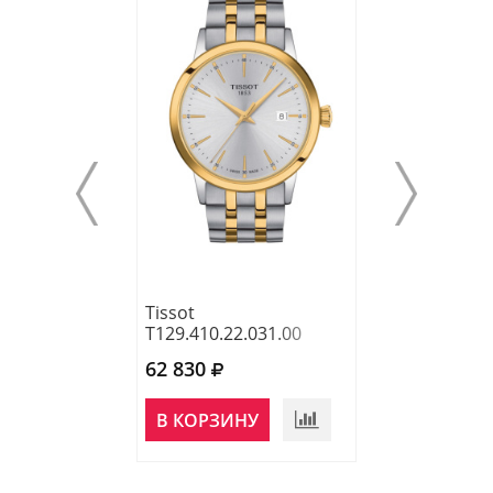
Tissot
Tissot
T129.410.22.031.00
T143.410.33.02
62 830
54 510
НЕТ В
В КОРЗИНУ
НАЛИЧИИ