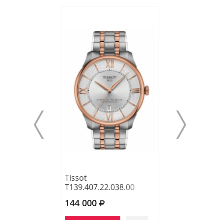
Tissot
Tissot
T139.407.22.038.00
T139.407.11.06
144 000
128 840