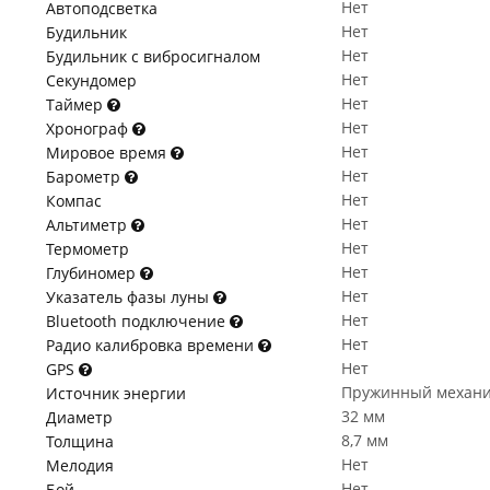
Нет
Автоподсветка
Нет
Будильник
Нет
Будильник с вибросигналом
Нет
Секундомер
Нет
Таймер
Нет
Хронограф
Нет
Мировое время
Нет
Барометр
Нет
Компас
Нет
Альтиметр
Нет
Термометр
Нет
Глубиномер
Нет
Указатель фазы луны
Нет
Bluetooth подключение
Нет
Радио калибровка времени
Нет
GPS
Пружинный механ
Источник энергии
32 мм
Диаметр
8,7 мм
Толщина
Нет
Мелодия
Нет
Бой