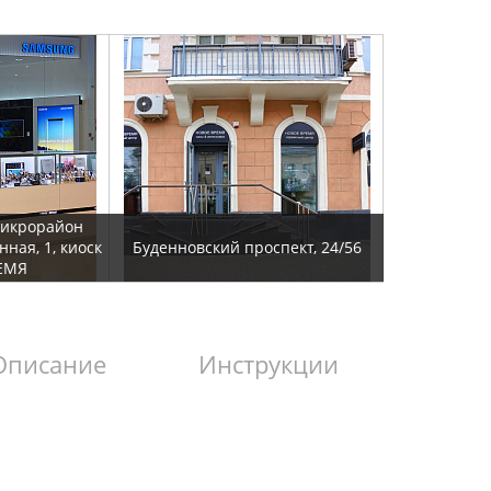
микрорайон
нная, 1, киоск
Буденновский проспект, 24/56
ЕМЯ
Описание
Инструкции