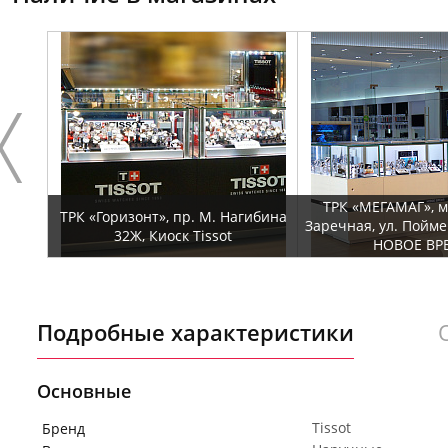
ТРК «МЕГАМАГ», 
ТРК «Горизонт», пр. М. Нагибина
Заречная, ул. Пойме
32Ж, Киоск Tissot
НОВОЕ ВР
Подробные характеристики
Основные
Tissot
Бренд