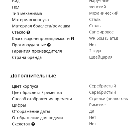
Наручные
Вид
женский
Пол
Механический
Тип механизма
Сталь
Материал корпуса
Сталь
Материал браслета/ремешка
Сапфировое
Стекло
WR 50м (5 атм)
Класс водонепроницаемости
Нет
Противоударные
2 года
Гарантия производителя
Швейцария
Страна бренда
Дополнительные
Серебристый
Цвет корпуса
Серебристый
Цвет браслета / ремешка
Стрелки (аналогов
Способ отображения времени
Римские
Цифры
Да
Отображение даты
Нет
Отображение дня недели
Нет
Скелетон