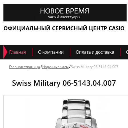
ОФИЦИАЛЬНЫЙ СЕРВИСНЫЙ ЦЕНТР CASIO
Главная
О компании
Оплата и доставка
Главная страница
Наручные часы
Swiss Military 06-5143.04.007
Swiss Military 06-5143.04.007