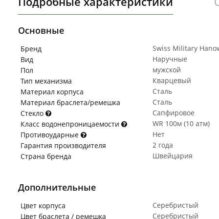
Подробные характеристики
Основные
Swiss Military Hano
Бренд
Наручные
Вид
мужской
Пол
Кварцевый
Тип механизма
Сталь
Материал корпуса
Сталь
Материал браслета/ремешка
Сапфировое
Стекло
WR 100м (10 атм)
Класс водонепроницаемости
Нет
Противоударные
2 года
Гарантия производителя
Швейцария
Страна бренда
Дополнительные
Серебристый
Цвет корпуса
Серебристый
Цвет браслета / ремешка