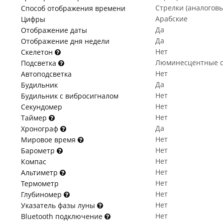
Стрелки (аналогов
Способ отображения времени
Арабские
Цифры
Да
Отображение даты
Да
Отображение дня недели
Нет
Скелетон
Люминесцентные с
Подсветка
Нет
Автоподсветка
Да
Будильник
Нет
Будильник с вибросигналом
Нет
Секундомер
Нет
Таймер
Да
Хронограф
Нет
Мировое время
Нет
Барометр
Нет
Компас
Нет
Альтиметр
Нет
Термометр
Нет
Глубиномер
Нет
Указатель фазы луны
Нет
Bluetooth подключение