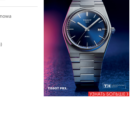
anowa
)