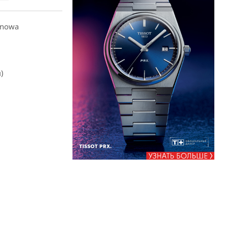
anowa
)