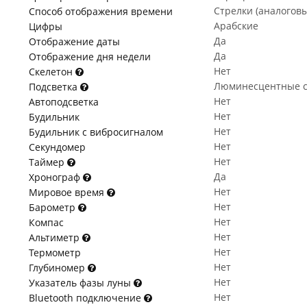
Стрелки (аналогов
Способ отображения времени
Арабские
Цифры
Да
Отображение даты
Да
Отображение дня недели
Нет
Скелетон
Люминесцентные с
Подсветка
Нет
Автоподсветка
Нет
Будильник
Нет
Будильник с вибросигналом
Нет
Секундомер
Нет
Таймер
Да
Хронограф
Нет
Мировое время
Нет
Барометр
Нет
Компас
Нет
Альтиметр
Нет
Термометр
Нет
Глубиномер
Нет
Указатель фазы луны
Нет
Bluetooth подключение