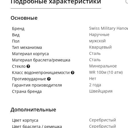
Подробные характеристики
Основные
Swiss Military Hano
Бренд
Наручные
Вид
мужской
Пол
Кварцевый
Тип механизма
Сталь
Материал корпуса
Сталь
Материал браслета/ремешка
Минеральное
Стекло
WR 100м (10 атм)
Класс водонепроницаемости
Нет
Противоударные
2 года
Гарантия производителя
Швейцария
Страна бренда
Дополнительные
Серебристый
Цвет корпуса
Серебристый
Цвет браслета / ремешка