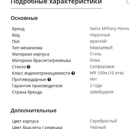
Подробные характеристики
Основные
Swiss Military Hano
Бренд
Наручные
Вид
мужской
Пол
Кварцевый
Тип механизма
Сталь
Материал корпуса
Кожа
Материал браслета/ремешка
Сапфировое
Стекло
WR 100м (10 атм)
Класс водонепроницаемости
Нет
Противоударные
2 года
Гарантия производителя
Швейцария
Страна бренда
Дополнительные
Серебристый
Цвет корпуса
Черный
Цвет браслета / ремешка