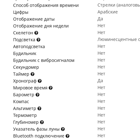
Стрелки (аналогов
Способ отображения времени
Арабские
Цифры
Да
Отображение даты
Нет
Отображение дня недели
Нет
Скелетон
Люминесцентные с
Подсветка
Нет
Автоподсветка
Нет
Будильник
Нет
Будильник с вибросигналом
Нет
Секундомер
Нет
Таймер
Да
Хронограф
Нет
Мировое время
Нет
Барометр
Нет
Компас
Нет
Альтиметр
Нет
Термометр
Нет
Глубиномер
Нет
Указатель фазы луны
Нет
Bluetooth подключение