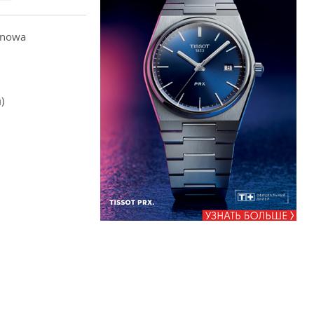
anowa
)