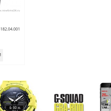
4182.04.001
И