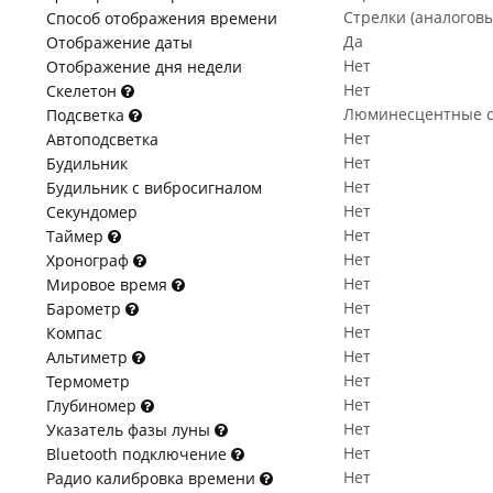
Стрелки (аналогов
Способ отображения времени
Да
Отображение даты
Нет
Отображение дня недели
Нет
Скелетон
Люминесцентные с
Подсветка
Нет
Автоподсветка
Нет
Будильник
Нет
Будильник с вибросигналом
Нет
Секундомер
Нет
Таймер
Нет
Хронограф
Нет
Мировое время
Нет
Барометр
Нет
Компас
Нет
Альтиметр
Нет
Термометр
Нет
Глубиномер
Нет
Указатель фазы луны
Нет
Bluetooth подключение
Нет
Радио калибровка времени