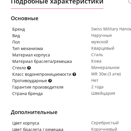
Подробные характеристики
Основные
Swiss Military Hano
Бренд
Наручные
Вид
мужской
Пол
Кварцевый
Тип механизма
Сталь
Материал корпуса
Кожа
Материал браслета/ремешка
Минеральное
Стекло
WR 30м (3 атм)
Класс водонепроницаемости
Нет
Противоударные
2 года
Гарантия производителя
Швейцария
Страна бренда
Дополнительные
Серебристый
Цвет корпуса
Коричневый
Цвет браслета / ремешка