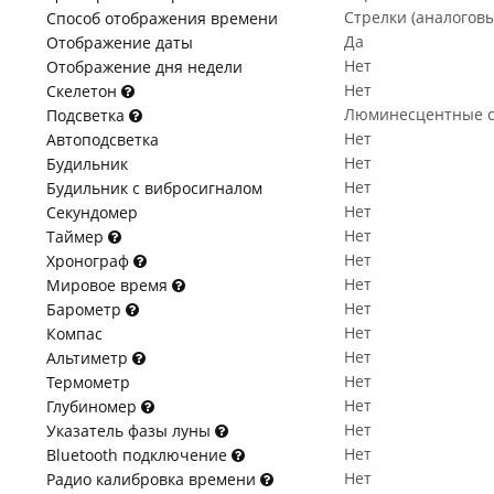
Стрелки (аналогов
Способ отображения времени
Да
Отображение даты
Нет
Отображение дня недели
Нет
Скелетон
Люминесцентные с
Подсветка
Нет
Автоподсветка
Нет
Будильник
Нет
Будильник с вибросигналом
Нет
Секундомер
Нет
Таймер
Нет
Хронограф
Нет
Мировое время
Нет
Барометр
Нет
Компас
Нет
Альтиметр
Нет
Термометр
Нет
Глубиномер
Нет
Указатель фазы луны
Нет
Bluetooth подключение
Нет
Радио калибровка времени