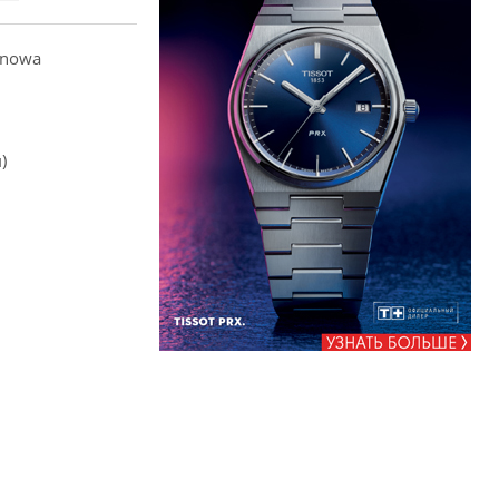
anowa
)