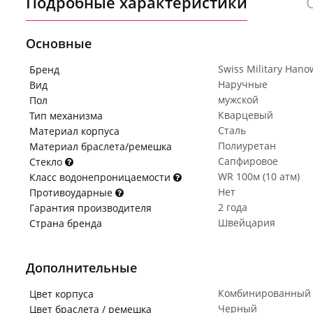
Подробные характеристики
Основные
Swiss Military Hano
Бренд
Наручные
Вид
мужской
Пол
Кварцевый
Тип механизма
Сталь
Материал корпуса
Полиуретан
Материал браслета/ремешка
Сапфировое
Стекло
WR 100м (10 атм)
Класс водонепроницаемости
Нет
Противоударные
2 года
Гарантия производителя
Швейцария
Страна бренда
Дополнительные
Комбинированный
Цвет корпуса
Черный
Цвет браслета / ремешка