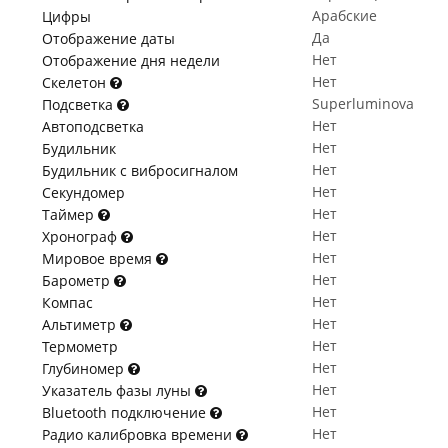
Арабские
Цифры
Да
Отображение даты
Нет
Отображение дня недели
Нет
Скелетон
Superluminova
Подсветка
Нет
Автоподсветка
Нет
Будильник
Нет
Будильник с вибросигналом
Нет
Секундомер
Нет
Таймер
Нет
Хронограф
Нет
Мировое время
Нет
Барометр
Нет
Компас
Нет
Альтиметр
Нет
Термометр
Нет
Глубиномер
Нет
Указатель фазы луны
Нет
Bluetooth подключение
Нет
Радио калибровка времени