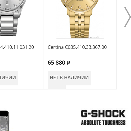
4.410.11.031.20
Certina C035.410.33.367.00
Cert
65 880
66 
АЛИЧИИ
НЕТ В НАЛИЧИИ
В