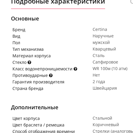
Подробные характеристики
Основные
Certina
Бренд
Наручные
Вид
мужской
Пол
Кварцевый
Тип механизма
Сталь
Материал корпуса
Сапфировое
Стекло
WR 100м (10 атм)
Класс водонепроницаемости
Нет
Противоударные
2 года
Гарантия производителя
Швейцария
Страна бренда
Дополнительные
Стальной
Цвет корпуса
Коричневый
Цвет браслета / ремешка
Стрелки (аналогов
Способ отображения времени