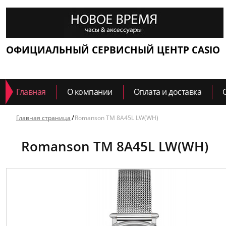
ОФИЦИАЛЬНЫЙ СЕРВИСНЫЙ ЦЕНТР CASIO
Главная
О компании
Оплата и доставка
Главная страница
Romanson TM 8A45L LW(WH)
Romanson TM 8A45L LW(WH)