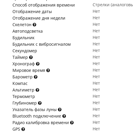
Стрелки (аналогов
Способ отображения времени
Нет
Отображение даты
Нет
Отображение дня недели
Нет
Скелетон
Нет
Автоподсветка
Нет
Будильник
Нет
Будильник с вибросигналом
Нет
Секундомер
Нет
Таймер
Нет
Хронограф
Нет
Мировое время
Нет
Барометр
Нет
Компас
Нет
Альтиметр
Нет
Термометр
Нет
Глубиномер
Нет
Указатель фазы луны
Нет
Bluetooth подключение
Нет
Радио калибровка времени
Нет
GPS