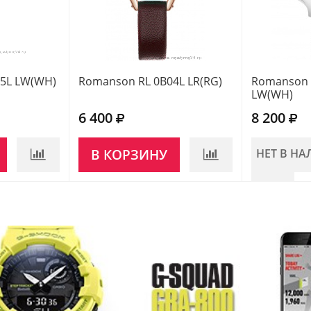
5L LW(WH)
Romanson RL 0B04L LR(RG)
Romanson 
LW(WH)
6 400
8 200
В КОРЗИНУ
НЕТ В Н