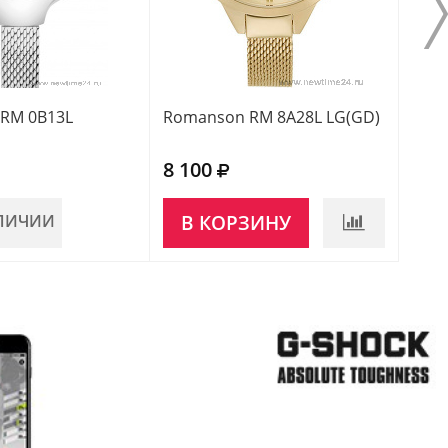
RM 0B13L
Romanson RM 8A28L LG(GD)
Roma
8 100
7 7
АЛИЧИИ
В КОРЗИНУ
НЕ