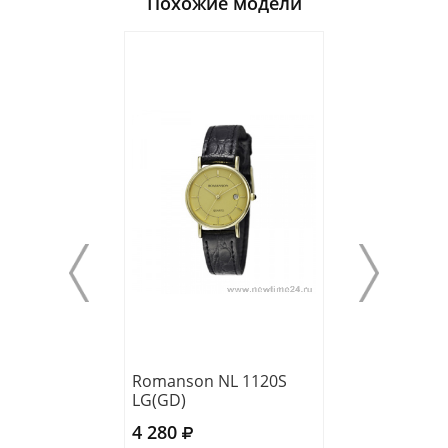
Похожие модели
Romanson NL 1120S
Romanson RL 0
LG(GD)
LW(BK)
4 280
4 960