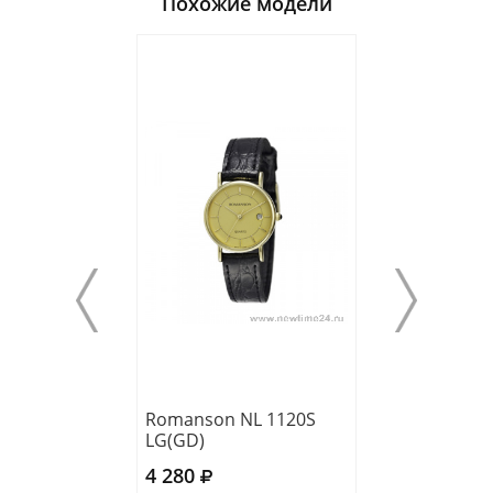
Похожие модели
Romanson NL 1120S
Romanson RL 0
LG(GD)
LW(BK)
4 280
4 960