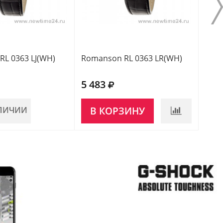
L 0363 LJ(WH)
Romanson RL 0363 LR(WH)
Roma
5 483
4 3
АЛИЧИИ
В КОРЗИНУ
В