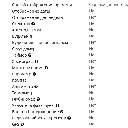
Стрелки (аналогов
Способ отображения времени
Нет
Отображение даты
Нет
Отображение дня недели
Нет
Скелетон
Нет
Автоподсветка
Нет
Будильник
Нет
Будильник с вибросигналом
Нет
Секундомер
Нет
Таймер
Нет
Хронограф
Нет
Мировое время
Нет
Барометр
Нет
Компас
Нет
Альтиметр
Нет
Термометр
Нет
Глубиномер
Нет
Указатель фазы луны
Нет
Bluetooth подключение
Нет
Радио калибровка времени
Нет
GPS