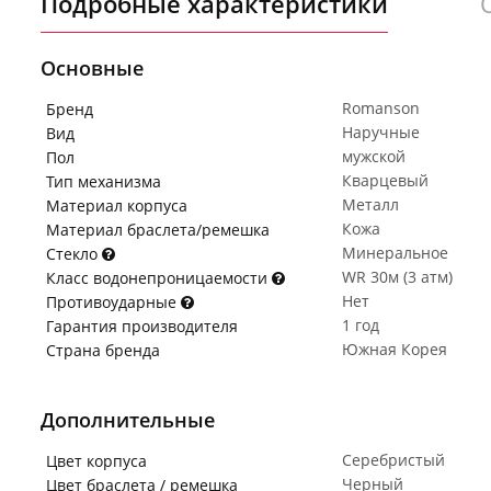
Подробные характеристики
Основные
Romanson
Бренд
Наручные
Вид
мужской
Пол
Кварцевый
Тип механизма
Металл
Материал корпуса
Кожа
Материал браслета/ремешка
Минеральное
Стекло
WR 30м (3 атм)
Класс водонепроницаемости
Нет
Противоударные
1 год
Гарантия производителя
Южная Корея
Страна бренда
Дополнительные
Серебристый
Цвет корпуса
Черный
Цвет браслета / ремешка