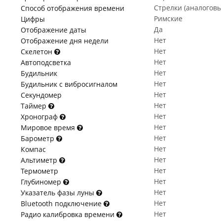
Стрелки (аналогов
Способ отображения времени
Римские
Цифры
Да
Отображение даты
Нет
Отображение дня недели
Нет
Скелетон
Нет
Автоподсветка
Нет
Будильник
Нет
Будильник с вибросигналом
Нет
Секундомер
Нет
Таймер
Нет
Хронограф
Нет
Мировое время
Нет
Барометр
Нет
Компас
Нет
Альтиметр
Нет
Термометр
Нет
Глубиномер
Нет
Указатель фазы луны
Нет
Bluetooth подключение
Нет
Радио калибровка времени