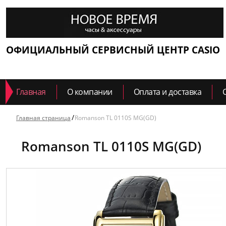
ОФИЦИАЛЬНЫЙ СЕРВИСНЫЙ ЦЕНТР CASIO
Главная
О компании
Оплата и доставка
Главная страница
Romanson TL 0110S MG(GD)
Romanson TL 0110S MG(GD)