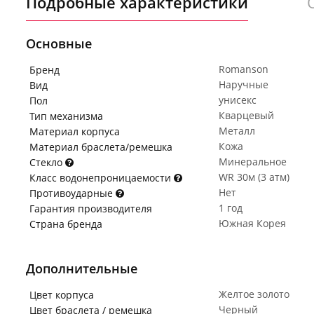
Подробные характеристики
Основные
Romanson
Бренд
Наручные
Вид
унисекс
Пол
Кварцевый
Тип механизма
Металл
Материал корпуса
Кожа
Материал браслета/ремешка
Минеральное
Стекло
WR 30м (3 атм)
Класс водонепроницаемости
Нет
Противоударные
1 год
Гарантия производителя
Южная Корея
Страна бренда
Дополнительные
Желтое золото
Цвет корпуса
Черный
Цвет браслета / ремешка