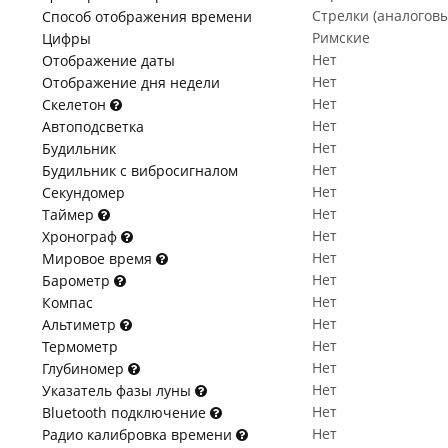
Стрелки (аналогов
Способ отображения времени
Римские
Цифры
Нет
Отображение даты
Нет
Отображение дня недели
Нет
Скелетон
Нет
Автоподсветка
Нет
Будильник
Нет
Будильник с вибросигналом
Нет
Секундомер
Нет
Таймер
Нет
Хронограф
Нет
Мировое время
Нет
Барометр
Нет
Компас
Нет
Альтиметр
Нет
Термометр
Нет
Глубиномер
Нет
Указатель фазы луны
Нет
Bluetooth подключение
Нет
Радио калибровка времени