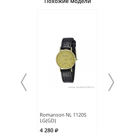
Похожие модели
Romanson NL 1120S
Romanson RL 0
LG(GD)
LW(BK)
4 280
4 960