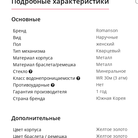
Подробные характеристики
Основные
Romanson
Бренд
Наручные
Вид
женский
Пол
Кварцевый
Тип механизма
Металл
Материал корпуса
Металл
Материал браслета/ремешка
Минеральное
Стекло
WR 30м (3 атм)
Класс водонепроницаемости
Нет
Противоударные
1 год
Гарантия производителя
Южная Корея
Страна бренда
Дополнительные
Желтое золото
Цвет корпуса
Желтое золото
Цвет браслета / ремешка