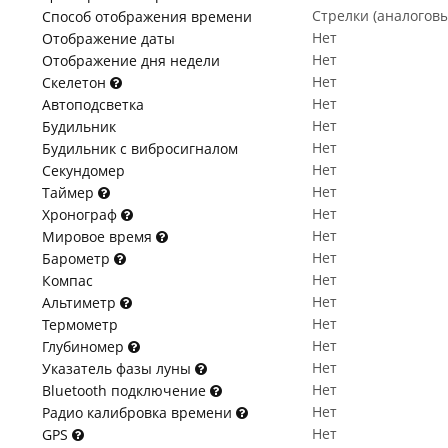
Стрелки (аналогов
Способ отображения времени
Нет
Отображение даты
Нет
Отображение дня недели
Нет
Скелетон
Нет
Автоподсветка
Нет
Будильник
Нет
Будильник с вибросигналом
Нет
Секундомер
Нет
Таймер
Нет
Хронограф
Нет
Мировое время
Нет
Барометр
Нет
Компас
Нет
Альтиметр
Нет
Термометр
Нет
Глубиномер
Нет
Указатель фазы луны
Нет
Bluetooth подключение
Нет
Радио калибровка времени
Нет
GPS