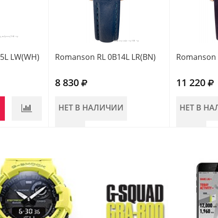
5L LW(WH)
Romanson RL 0B14L LR(BN)
Romanson 
8 830
11 220
НЕТ В НАЛИЧИИ
НЕТ В Н