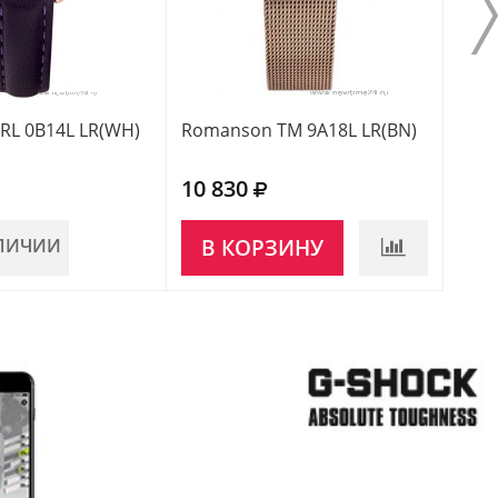
RL 0B14L LR(WH)
Romanson TM 9A18L LR(BN)
Roma
10 830
10 
АЛИЧИИ
В КОРЗИНУ
В