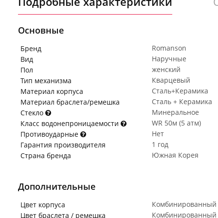
Подробные характеристики
Основные
Romanson
Бренд
Наручные
Вид
женский
Пол
Кварцевый
Тип механизма
Сталь+Керамика
Материал корпуса
Сталь + Керамика
Материал браслета/ремешка
Минеральное
Стекло
WR 50м (5 атм)
Класс водонепроницаемости
Нет
Противоударные
1 год
Гарантия производителя
Южная Корея
Страна бренда
Дополнительные
Комбинированный
Цвет корпуса
Комбинированный
Цвет браслета / ремешка