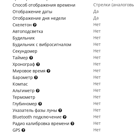
Стрелки (аналогов
Способ отображения времени
Да
Отображение даты
Да
Отображение дня недели
Нет
Скелетон
Нет
Автоподсветка
Нет
Будильник
Нет
Будильник с вибросигналом
Нет
Секундомер
Нет
Таймер
Нет
Хронограф
Нет
Мировое время
Нет
Барометр
Нет
Компас
Нет
Альтиметр
Нет
Термометр
Нет
Глубиномер
Нет
Указатель фазы луны
Нет
Bluetooth подключение
Нет
Радио калибровка времени
Нет
GPS