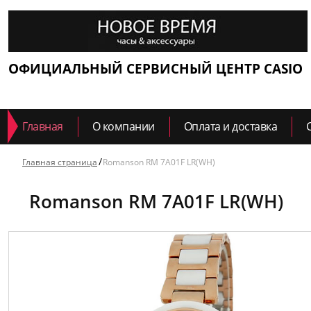
ОФИЦИАЛЬНЫЙ СЕРВИСНЫЙ ЦЕНТР CASIO
Главная
О компании
Оплата и доставка
Главная страница
Romanson RM 7A01F LR(WH)
Romanson RM 7A01F LR(WH)