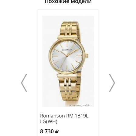
Похожие модели
Romanson RM 1B19L
Romanson RL 0
LG(WH)
LR(BN)
8 730
8 830