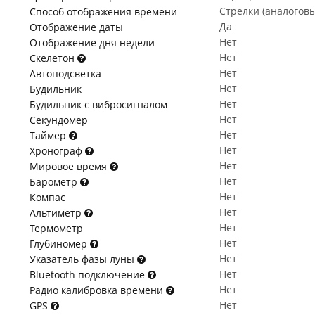
Стрелки (аналогов
Способ отображения времени
Да
Отображение даты
Нет
Отображение дня недели
Нет
Скелетон
Нет
Автоподсветка
Нет
Будильник
Нет
Будильник с вибросигналом
Нет
Секундомер
Нет
Таймер
Нет
Хронограф
Нет
Мировое время
Нет
Барометр
Нет
Компас
Нет
Альтиметр
Нет
Термометр
Нет
Глубиномер
Нет
Указатель фазы луны
Нет
Bluetooth подключение
Нет
Радио калибровка времени
Нет
GPS