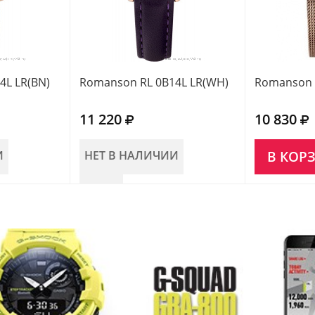
4L LR(BN)
Romanson RL 0B14L LR(WH)
Romanson 
11 220
10 830
И
НЕТ В НАЛИЧИИ
В КОР