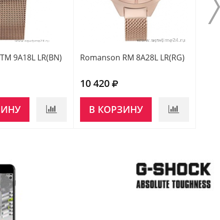
TM 9A18L LR(BN)
Romanson RM 8A28L LR(RG)
Rom
10 420
12 
ЗИНУ
В КОРЗИНУ
НЕ