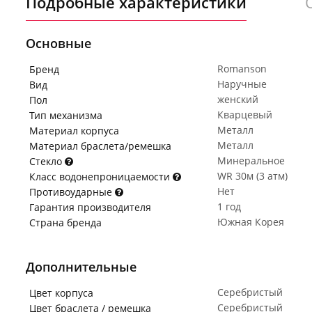
Подробные характеристики
Основные
Romanson
Бренд
Наручные
Вид
женский
Пол
Кварцевый
Тип механизма
Металл
Материал корпуса
Металл
Материал браслета/ремешка
Минеральное
Стекло
WR 30м (3 атм)
Класс водонепроницаемости
Нет
Противоударные
1 год
Гарантия производителя
Южная Корея
Страна бренда
Дополнительные
Серебристый
Цвет корпуса
Серебристый
Цвет браслета / ремешка