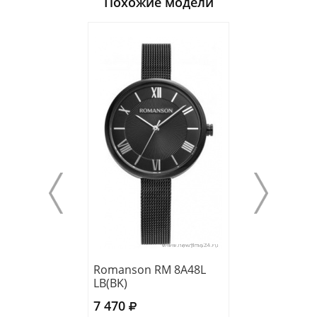
Похожие модели
Romanson RM 8A48L
Romanson RL 1
LB(BK)
LW(WH)
7 470
7 750