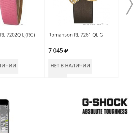
L 7202Q LJ(RG)
Romanson RL 7261 QL G
Roma
7 045
5 0
АЛИЧИИ
НЕТ В НАЛИЧИИ
НЕ