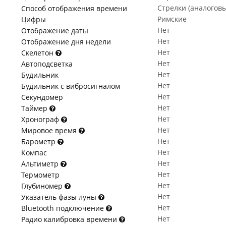
Стрелки (аналогов
Способ отображения времени
Римские
Цифры
Нет
Отображение даты
Нет
Отображение дня недели
Нет
Скелетон
Нет
Автоподсветка
Нет
Будильник
Нет
Будильник с вибросигналом
Нет
Секундомер
Нет
Таймер
Нет
Хронограф
Нет
Мировое время
Нет
Барометр
Нет
Компас
Нет
Альтиметр
Нет
Термометр
Нет
Глубиномер
Нет
Указатель фазы луны
Нет
Bluetooth подключение
Нет
Радио калибровка времени