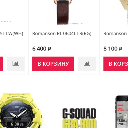
5L LW(WH)
Romanson RL 0B04L LR(RG)
Romanson 
6 400
8 100
В КОРЗИНУ
В КОР