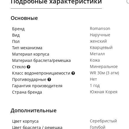
Подробные характеристики
Основные
Romanson
Бренд
Наручные
Вид
женский
Пол
Кварцевый
Тип механизма
Металл
Материал корпуса
Кожа
Материал браслета/ремешка
Минеральное
Стекло
WR 30м (3 атм)
Класс водонепроницаемости
Нет
Противоударные
1 год
Гарантия производителя
Южная Корея
Страна бренда
Дополнительные
Серебристый
Цвет корпуса
Голубой
Цвет браслета / ремешка