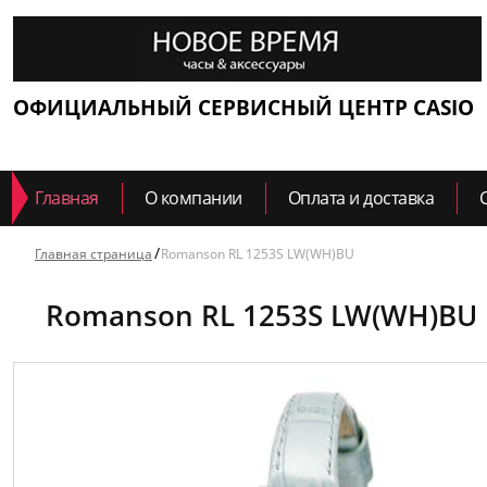
ОФИЦИАЛЬНЫЙ СЕРВИСНЫЙ ЦЕНТР CASIO
Главная
О компании
Оплата и доставка
Главная страница
Romanson RL 1253S LW(WH)BU
Romanson RL 1253S LW(WH)BU