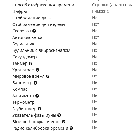
Стрелки (аналогов
Способ отображения времени
Римские
Цифры
Нет
Отображение даты
Нет
Отображение дня недели
Нет
Скелетон
Нет
Автоподсветка
Нет
Будильник
Нет
Будильник с вибросигналом
Нет
Секундомер
Нет
Таймер
Нет
Хронограф
Нет
Мировое время
Нет
Барометр
Нет
Компас
Нет
Альтиметр
Нет
Термометр
Нет
Глубиномер
Нет
Указатель фазы луны
Нет
Bluetooth подключение
Нет
Радио калибровка времени