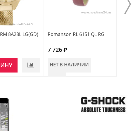
RM 8A28L LG(GD)
Romanson RL 6151 QL RG
Roma
7 726
6 1
ЗИНУ
НЕТ В НАЛИЧИИ
НЕ