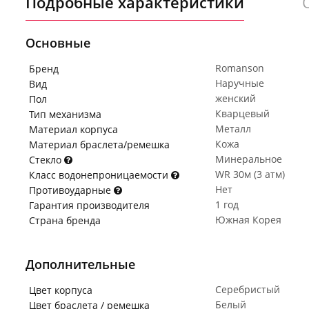
Подробные характеристики
Основные
Romanson
Бренд
Наручные
Вид
женский
Пол
Кварцевый
Тип механизма
Металл
Материал корпуса
Кожа
Материал браслета/ремешка
Минеральное
Стекло
WR 30м (3 атм)
Класс водонепроницаемости
Нет
Противоударные
1 год
Гарантия производителя
Южная Корея
Страна бренда
Дополнительные
Серебристый
Цвет корпуса
Белый
Цвет браслета / ремешка