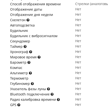
Стрелки (аналогов
Способ отображения времени
Нет
Отображение даты
Нет
Отображение дня недели
Нет
Скелетон
Нет
Автоподсветка
Нет
Будильник
Нет
Будильник с вибросигналом
Нет
Секундомер
Нет
Таймер
Нет
Хронограф
Нет
Мировое время
Нет
Барометр
Нет
Компас
Нет
Альтиметр
Нет
Термометр
Нет
Глубиномер
Нет
Указатель фазы луны
Нет
Bluetooth подключение
Нет
Радио калибровка времени
Нет
GPS