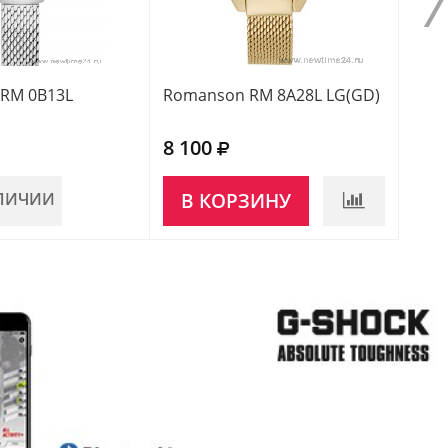
RM 0B13L
Romanson RM 8A28L LG(GD)
Roma
8 100
7 7
АЛИЧИИ
В КОРЗИНУ
НЕ