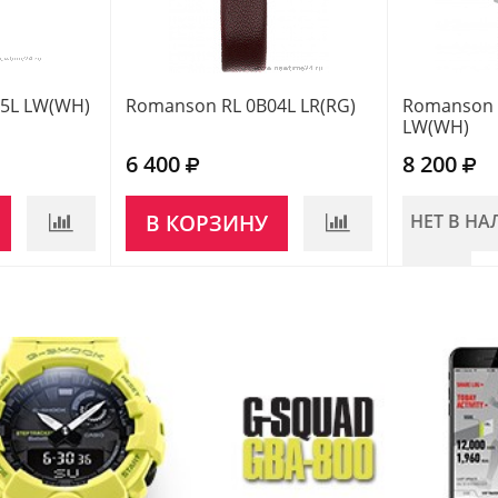
5L LW(WH)
Romanson RL 0B04L LR(RG)
Romanson 
LW(WH)
6 400
8 200
В КОРЗИНУ
НЕТ В Н