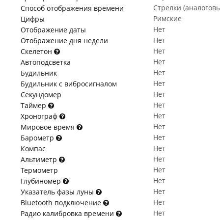
Стрелки (аналогов
Способ отображения времени
Римские
Цифры
Нет
Отображение даты
Нет
Отображение дня недели
Нет
Скелетон
Нет
Автоподсветка
Нет
Будильник
Нет
Будильник с вибросигналом
Нет
Секундомер
Нет
Таймер
Нет
Хронограф
Нет
Мировое время
Нет
Барометр
Нет
Компас
Нет
Альтиметр
Нет
Термометр
Нет
Глубиномер
Нет
Указатель фазы луны
Нет
Bluetooth подключение
Нет
Радио калибровка времени