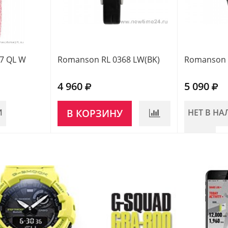
7 QL W
Romanson RL 0368 LW(BK)
Romanson 
4 960
5 090
И
В КОРЗИНУ
НЕТ В Н