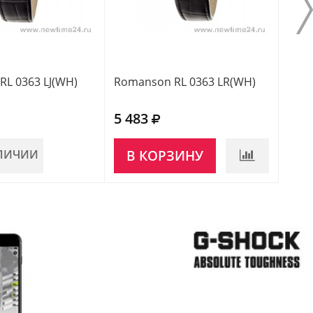
L 0363 LJ(WH)
Romanson RL 0363 LR(WH)
Roma
5 483
4 3
АЛИЧИИ
В КОРЗИНУ
В