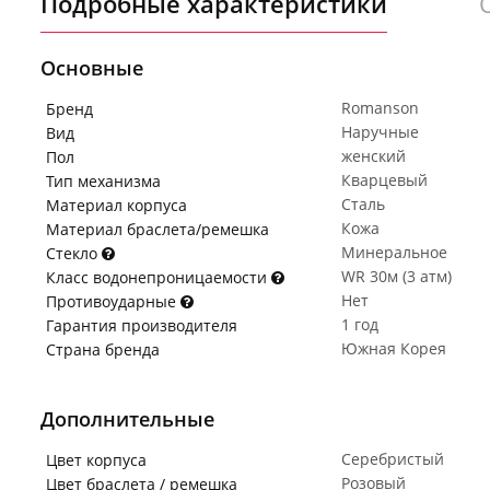
Подробные характеристики
Основные
Romanson
Бренд
Наручные
Вид
женский
Пол
Кварцевый
Тип механизма
Сталь
Материал корпуса
Кожа
Материал браслета/ремешка
Минеральное
Стекло
WR 30м (3 атм)
Класс водонепроницаемости
Нет
Противоударные
1 год
Гарантия производителя
Южная Корея
Страна бренда
Дополнительные
Серебристый
Цвет корпуса
Розовый
Цвет браслета / ремешка