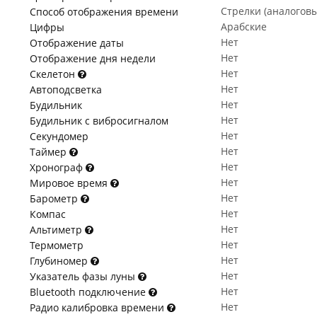
Стрелки (аналогов
Способ отображения времени
Арабские
Цифры
Нет
Отображение даты
Нет
Отображение дня недели
Нет
Скелетон
Нет
Автоподсветка
Нет
Будильник
Нет
Будильник с вибросигналом
Нет
Секундомер
Нет
Таймер
Нет
Хронограф
Нет
Мировое время
Нет
Барометр
Нет
Компас
Нет
Альтиметр
Нет
Термометр
Нет
Глубиномер
Нет
Указатель фазы луны
Нет
Bluetooth подключение
Нет
Радио калибровка времени