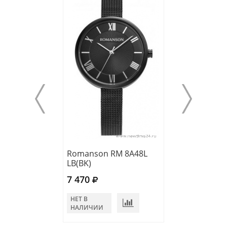
Romanson RM 8A48L
Romanson RL 1
LB(BK)
LW(WH)
7 470
7 750
НЕТ В
В КОРЗИНУ
НАЛИЧИИ