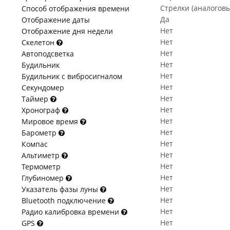
Стрелки (аналогов
Способ отображения времени
Да
Отображение даты
Нет
Отображение дня недели
Нет
Скелетон
Нет
Автоподсветка
Нет
Будильник
Нет
Будильник с вибросигналом
Нет
Секундомер
Нет
Таймер
Нет
Хронограф
Нет
Мировое время
Нет
Барометр
Нет
Компас
Нет
Альтиметр
Нет
Термометр
Нет
Глубиномер
Нет
Указатель фазы луны
Нет
Bluetooth подключение
Нет
Радио калибровка времени
Нет
GPS