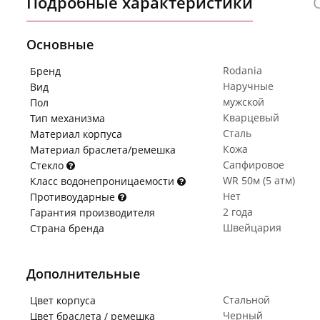
Подробные характеристики
Основные
Rodania
Бренд
Наручные
Вид
мужской
Пол
Кварцевый
Тип механизма
Сталь
Материал корпуса
Кожа
Материал браслета/ремешка
Сапфировое
Стекло
WR 50м (5 атм)
Класс водонепроницаемости
Нет
Противоударные
2 года
Гарантия производителя
Швейцария
Страна бренда
Дополнительные
Стальной
Цвет корпуса
Черный
Цвет браслета / ремешка