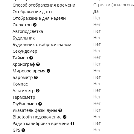
Стрелки (аналогов
Способ отображения времени
Да
Отображение даты
Нет
Отображение дня недели
Нет
Скелетон
Нет
Автоподсветка
Нет
Будильник
Нет
Будильник с вибросигналом
Нет
Секундомер
Нет
Таймер
Нет
Хронограф
Нет
Мировое время
Нет
Барометр
Нет
Компас
Нет
Альтиметр
Нет
Термометр
Нет
Глубиномер
Нет
Указатель фазы луны
Нет
Bluetooth подключение
Нет
Радио калибровка времени
Нет
GPS