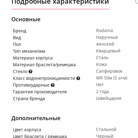
Подробные характеристики
Основные
Rodania
Бренд
Наручные
Вид
женский
Пол
Кварцевый
Тип механизма
Сталь
Материал корпуса
Кожа
Материал браслета/ремешка
Сапфировое
Стекло
WR 50м (5 атм)
Класс водонепроницаемости
Нет
Противоударные
2 года
Гарантия производителя
Швейцария
Страна бренда
Дополнительные
Стальной
Цвет корпуса
Черный
Цвет браслета / ремешка