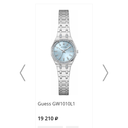
Guess GW1010L1
Guess GW0995
19 210
17 710