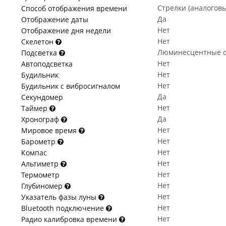
Стрелки (аналогов
Способ отображения времени
Да
Отображение даты
Нет
Отображение дня недели
Нет
Скелетон
Люминесцентные с
Подсветка
Нет
Автоподсветка
Нет
Будильник
Нет
Будильник с вибросигналом
Да
Секундомер
Нет
Таймер
Да
Хронограф
Нет
Мировое время
Нет
Барометр
Нет
Компас
Нет
Альтиметр
Нет
Термометр
Нет
Глубиномер
Нет
Указатель фазы луны
Нет
Bluetooth подключение
Нет
Радио калибровка времени