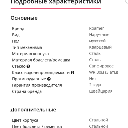
Подробные характеристики
Основные
Roamer
Бренд
Наручные
Вид
мужской
Пол
Кварцевый
Тип механизма
Сталь
Материал корпуса
Сталь
Материал браслета/ремешка
Сапфировое
Стекло
WR 30м (3 атм)
Класс водонепроницаемости
Нет
Противоударные
2 года
Гарантия производителя
Швейцария
Страна бренда
Дополнительные
Стальной
Цвет корпуса
Стальной
Цвет браслета / ремешка