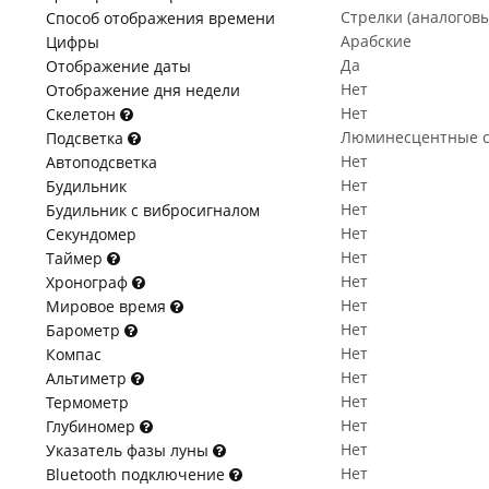
Стрелки (аналогов
Способ отображения времени
Арабские
Цифры
Да
Отображение даты
Нет
Отображение дня недели
Нет
Скелетон
Люминесцентные с
Подсветка
Нет
Автоподсветка
Нет
Будильник
Нет
Будильник с вибросигналом
Нет
Секундомер
Нет
Таймер
Нет
Хронограф
Нет
Мировое время
Нет
Барометр
Нет
Компас
Нет
Альтиметр
Нет
Термометр
Нет
Глубиномер
Нет
Указатель фазы луны
Нет
Bluetooth подключение