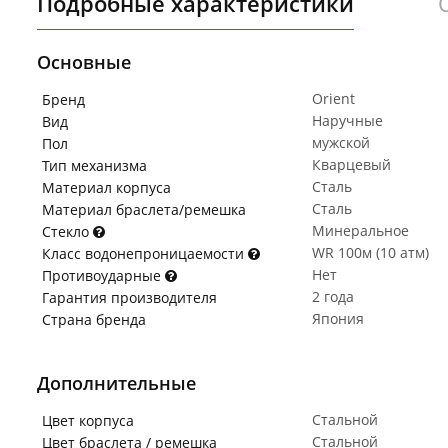
Подробные характеристики
Основные
Orient
Бренд
Наручные
Вид
мужской
Пол
Кварцевый
Тип механизма
Сталь
Материал корпуса
Сталь
Материал браслета/ремешка
Минеральное
Стекло
WR 100м (10 атм)
Класс водонепроницаемости
Нет
Противоударные
2 года
Гарантия производителя
Япония
Страна бренда
Дополнительные
Стальной
Цвет корпуса
Стальной
Цвет браслета / ремешка