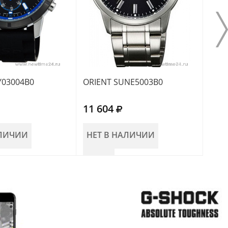
Y03004B0
ORIENT SUNE5003B0
ORI
11 604
9 8
АЛИЧИИ
НЕТ В НАЛИЧИИ
НЕ