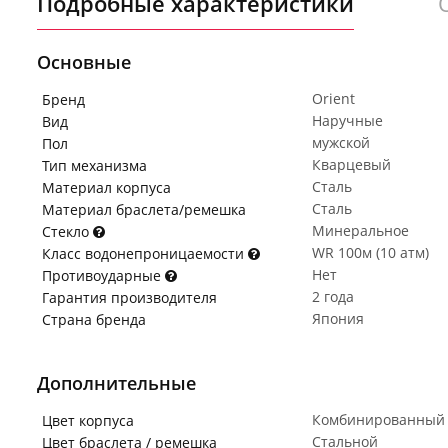
Подробные характеристики
Основные
Orient
Бренд
Наручные
Вид
мужской
Пол
Кварцевый
Тип механизма
Сталь
Материал корпуса
Сталь
Материал браслета/ремешка
Минеральное
Стекло
WR 100м (10 атм)
Класс водонепроницаемости
Нет
Противоударные
2 года
Гарантия производителя
Япония
Страна бренда
Дополнительные
Комбинированный
Цвет корпуса
Стальной
Цвет браслета / ремешка