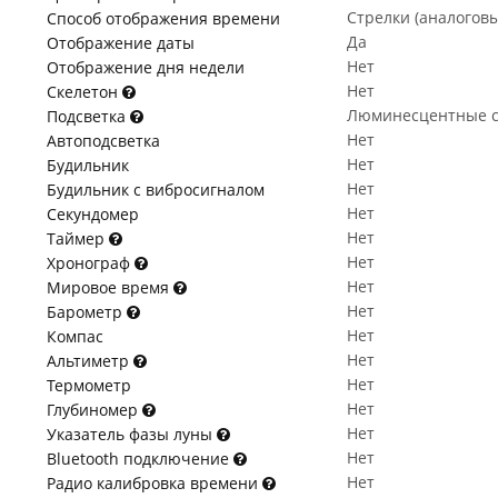
Стрелки (аналогов
Способ отображения времени
Да
Отображение даты
Нет
Отображение дня недели
Нет
Скелетон
Люминесцентные с
Подсветка
Нет
Автоподсветка
Нет
Будильник
Нет
Будильник с вибросигналом
Нет
Секундомер
Нет
Таймер
Нет
Хронограф
Нет
Мировое время
Нет
Барометр
Нет
Компас
Нет
Альтиметр
Нет
Термометр
Нет
Глубиномер
Нет
Указатель фазы луны
Нет
Bluetooth подключение
Нет
Радио калибровка времени