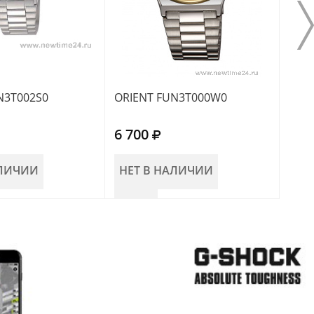
N3T002S0
ORIENT FUN3T000W0
ORI
6 700
6 7
АЛИЧИИ
НЕТ В НАЛИЧИИ
НЕ