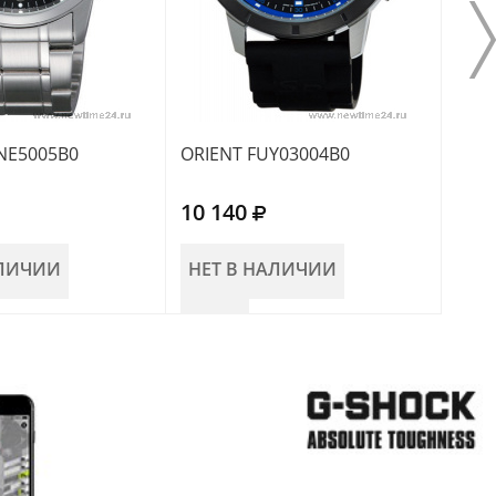
NE5005B0
ORIENT FUY03004B0
ORI
10 140
12 
АЛИЧИИ
НЕТ В НАЛИЧИИ
НЕ