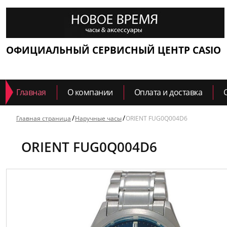
ОФИЦИАЛЬНЫЙ СЕРВИСНЫЙ ЦЕНТР CASIO
Главная
О компании
Оплата и доставка
Главная страница
Наручные часы
ORIENT FUG0Q004D6
ORIENT FUG0Q004D6