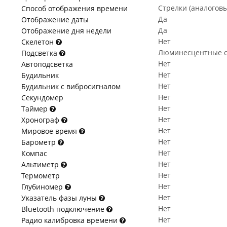
Стрелки (аналогов
Способ отображения времени
Да
Отображение даты
Да
Отображение дня недели
Нет
Скелетон
Люминесцентные с
Подсветка
Нет
Автоподсветка
Нет
Будильник
Нет
Будильник с вибросигналом
Нет
Секундомер
Нет
Таймер
Нет
Хронограф
Нет
Мировое время
Нет
Барометр
Нет
Компас
Нет
Альтиметр
Нет
Термометр
Нет
Глубиномер
Нет
Указатель фазы луны
Нет
Bluetooth подключение
Нет
Радио калибровка времени