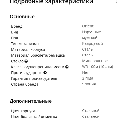
Подробные характеристики
Основные
Orient
Бренд
Наручные
Вид
мужской
Пол
Кварцевый
Тип механизма
Сталь
Материал корпуса
Сталь
Материал браслета/ремешка
Минеральное
Стекло
WR 100м (10 атм)
Класс водонепроницаемости
Нет
Противоударные
2 года
Гарантия производителя
Япония
Страна бренда
Дополнительные
Стальной
Цвет корпуса
Стальной
Цвет браслета / ремешка