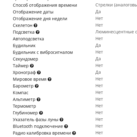
Стрелки (аналогов
Способ отображения времени
Да
Отображение даты
Нет
Отображение дня недели
Нет
Скелетон
Люминесцентные с
Подсветка
Нет
Автоподсветка
Да
Будильник
Нет
Будильник с вибросигналом
Да
Секундомер
Нет
Таймер
Да
Хронограф
Нет
Мировое время
Нет
Барометр
Нет
Компас
Нет
Альтиметр
Нет
Термометр
Нет
Глубиномер
Нет
Указатель фазы луны
Нет
Bluetooth подключение
Нет
Радио калибровка времени