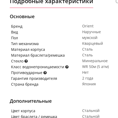
Подробные характеристики
Основные
Orient
Бренд
Наручные
Вид
мужской
Пол
Кварцевый
Тип механизма
Сталь
Материал корпуса
Сталь
Материал браслета/ремешка
Минеральное
Стекло
WR 50м (5 атм)
Класс водонепроницаемости
Нет
Противоударные
2 года
Гарантия производителя
Япония
Страна бренда
Дополнительные
Стальной
Цвет корпуса
Стальной
Цвет браслета / ремешка