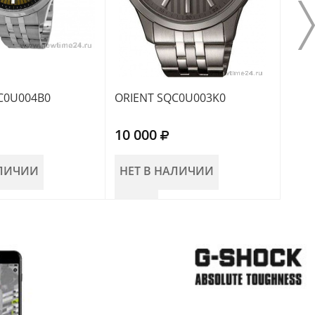
C0U004B0
ORIENT SQC0U003K0
ORI
10 000
10 
АЛИЧИИ
НЕТ В НАЛИЧИИ
НЕ